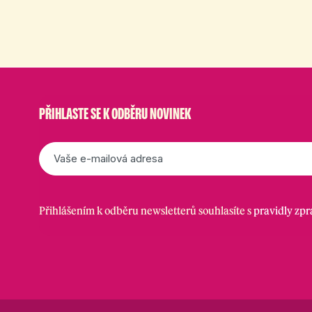
PŘIHLASTE SE K ODBĚRU NOVINEK
E-
mail
*
Přihlášením k odběru newsletterů souhlasíte s
pravidly zp