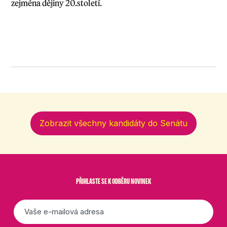
zejména dějiny 20.století.
Zobrazit všechny kandidáty do Senátu
PŘIHLASTE SE K ODBĚRU NOVINEK
E-
mail
*