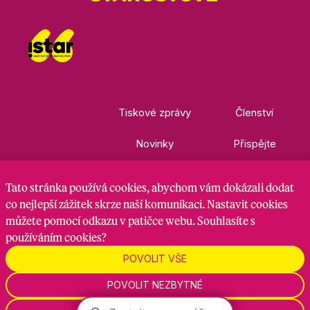
Tiskové zprávy
Členství
Novinky
Přispějte
Kontakty
Ke stažení
Tato stránka
používá cookies
, abychom vám dokázali dodat
co nejlepší zážitek skrze naší komunikaci. Nastavit cookies
můžete pomocí odkazu v patičce webu. Souhlasíte s
Nastavení cookies
GDPR
RSS kanál
používáním cookies?
POVOLIT VŠE
Zadavatel je hnutí Starostové a nezávislí, zpracovatel je
POVOLIT NEZBYTNÉ
Maven Strategy s.r.o., 2026