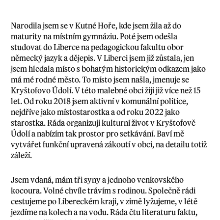
Narodila jsem se v Kutné Hoře, kde jsem žila až do
maturity na místním gymnáziu. Poté jsem odešla
studovat do Liberce na pedagogickou fakultu obor
německý jazyk a dějepis. V Liberci jsem již zůstala, jen
jsem hledala místo s bohatým historickým odkazem jako
má mé rodné město. To místo jsem našla, jmenuje se
Kryštofovo Údolí. V této malebné obci žiji již více než 15
let. Od roku 2018 jsem aktivní v komunální politice,
nejdříve jako místostarostka a od roku 2022 jako
starostka. Ráda organizuji kulturní život v Kryštofově
Údolí a nabízím tak prostor pro setkávání. Baví mě
vytvářet funkční upravená zákoutí v obci, na detailu totiž
záleží.
Jsem vdaná, mám tři syny a jednoho venkovského
kocoura. Volné chvíle trávím s rodinou. Společně rádi
cestujeme po Libereckém kraji, v zimě lyžujeme, v létě
jezdíme na kolech a na vodu. Ráda čtu literaturu faktu,