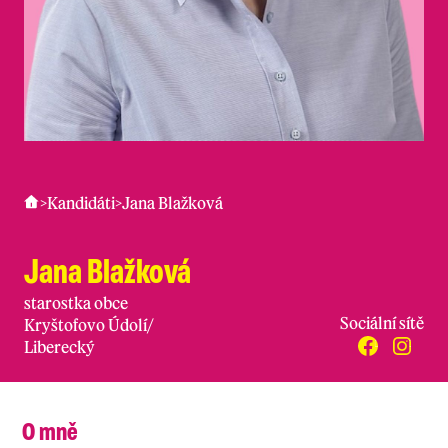
>
Kandidáti
>
Jana Blažková
Jana Blažková
starostka obce
Sociální sítě
Kryštofovo Údolí
/
Liberecký
O mně