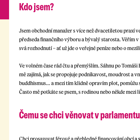
Kdo jsem?
Jsem obchodní manažer s více než dvacetiletou praxí ve
předseda finančního výboru a bývalý starosta. Věřím v 
svá rozhodnutí – ať už jde o veřejné peníze nebo o mezil
Ve volném čase rád čtu a přemýšlím. Sáhnu po Tomáši 
mě zajímá, jak se propojuje podnikavost, moudrost a vnit
buddhismus… a mezi tím klidně opravím plot, pomůžu 
Často mě potkáte se psem, s rodinou nebo někde mezi lidm
Čemu se chci věnovat v parlament
Chci prosazovat férové a přehledné financování obcí a 