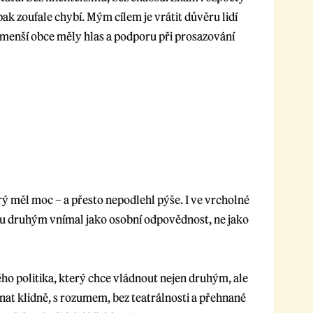
pak zoufale chybí. Mým cílem je vrátit důvěru lidí
 i menší obce měly hlas a podporu při prosazování
terý měl moc – a přesto nepodlehl pýše. I ve vrcholné
žbu druhým vnímal jako osobní odpovědnost, ne jako
o politika, který chce vládnout nejen druhým, ale
ednat klidně, s rozumem, bez teatrálnosti a přehnané