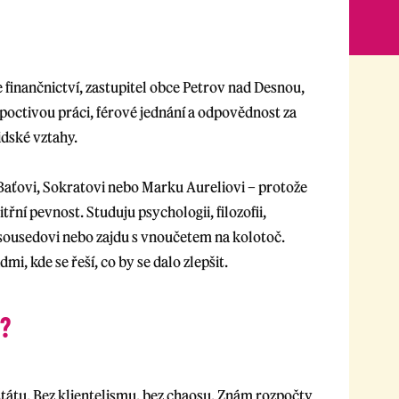
 finančnictví, zastupitel obce Petrov nad Desnou,
poctivou práci, férové jednání a odpovědnost za
idské vztahy.
Baťovi, Sokratovi nebo Marku Aureliovi – protože
řní pevnost. Studuju psychologii, filozofii,
sousedovi nebo zajdu s vnoučetem na kolotoč.
i, kde se řeší, co by se dalo zlepšit.
u?
státu. Bez klientelismu, bez chaosu. Znám rozpočty