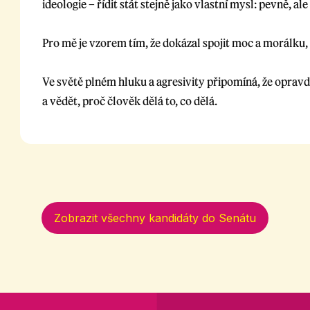
ideologie – řídit stát stejně jako vlastní mysl: pevně, a
Pro mě je vzorem tím, že dokázal spojit moc a morálku, 
Ve světě plném hluku a agresivity připomíná, že opravdo
a vědět, proč člověk dělá to, co dělá.
Zobrazit všechny kandidáty do Senátu