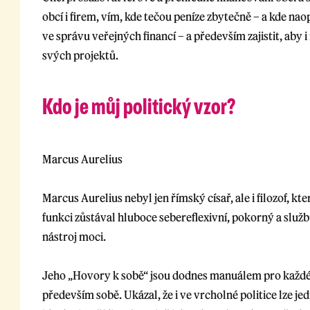
obcí i firem, vím, kde tečou peníze zbytečně – a kde nao
ve správu veřejných financí – a především zajistit, aby
svých projektů.
Kdo je můj politický vzor?
Marcus Aurelius
Marcus Aurelius nebyl jen římský císař, ale i filozof, k
funkci zůstával hluboce sebereflexivní, pokorný a slu
nástroj moci.
Jeho „Hovory k sobě“ jsou dodnes manuálem pro každéh
především sobě. Ukázal, že i ve vrcholné politice lze j