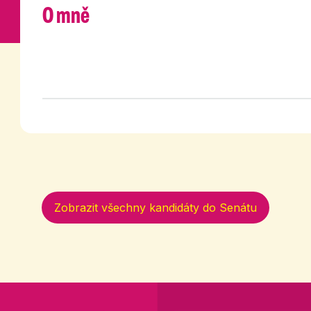
O mně
Zobrazit všechny kandidáty do Senátu