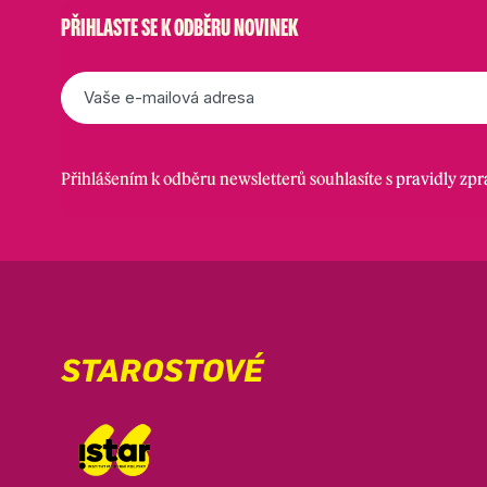
PŘIHLASTE SE K ODBĚRU NOVINEK
E-
mail
*
Přihlášením k odběru newsletterů souhlasíte s
pravidly zp