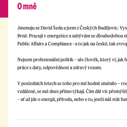
O mně
Jmenuju se David Šeda a jsem z Českých Budějovic. Vy
Brně. Pracuji v energetice a zabývám se dlouhodobou st
Public Affairs a Compliance - a to jak na české, tak evr
Nejsem profesionální politik – ale člověk, který ví, jak fun
práce s daty, odpovědnost a zdravý rozum.
V posledních letech se toho pro mě hodně změnilo – rodi
vzdálené, se mě dnes přímo týkají. Čím dál víc přemýš
– ať už jde o energii, přírodu, nebo o to, jestli náš stát 