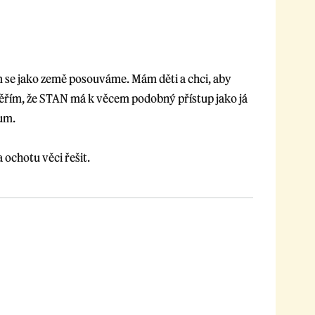
m se jako země posouváme. Mám děti a chci, aby
 Věřím, že STAN má k věcem podobný přístup jako já
zum.
 ochotu věci řešit.