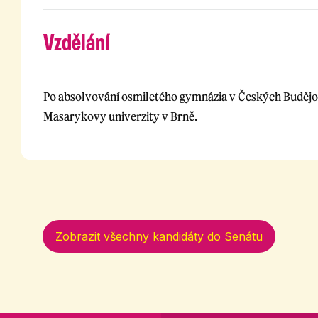
Vzdělání
Po absolvování osmiletého gymnázia v Českých Budějov
Masarykovy univerzity v Brně.
Zobrazit všechny kandidáty do Senátu