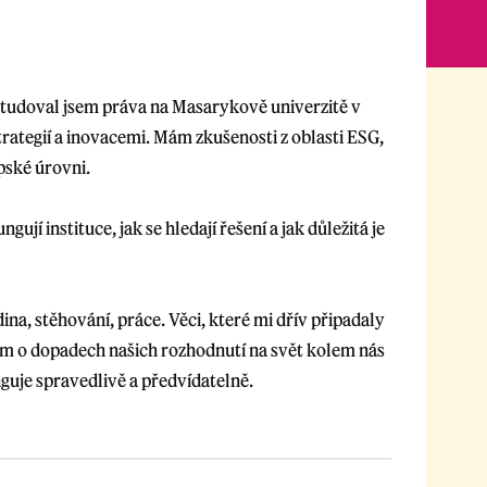
studoval jsem práva na Masarykově univerzitě v
rategií a inovacemi. Mám zkušenosti z oblasti ESG,
opské úrovni.
gují instituce, jak se hledají řešení a jak důležitá je
na, stěhování, práce. Věci, které mi dřív připadaly
lím o dopadech našich rozhodnutí na svět kolem nás
funguje spravedlivě a předvídatelně.