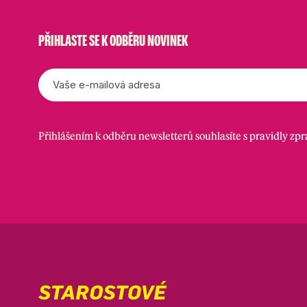
PŘIHLASTE SE K ODBĚRU NOVINEK
E-
mail
*
Přihlášením k odběru newsletterů souhlasíte s
pravidly zp