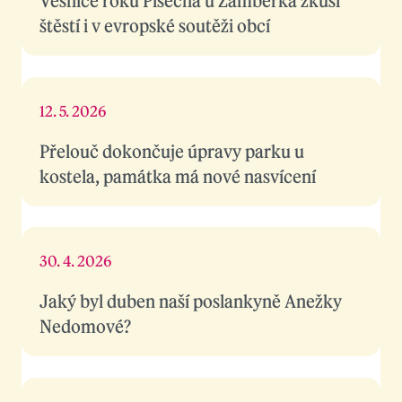
Vesnice roku Písečná u Žamberka zkusí
štěstí i v evropské soutěži obcí
12. 5. 2026
Přelouč dokončuje úpravy parku u
kostela, památka má nové nasvícení
30. 4. 2026
Jaký byl duben naší poslankyně Anežky
Nedomové?