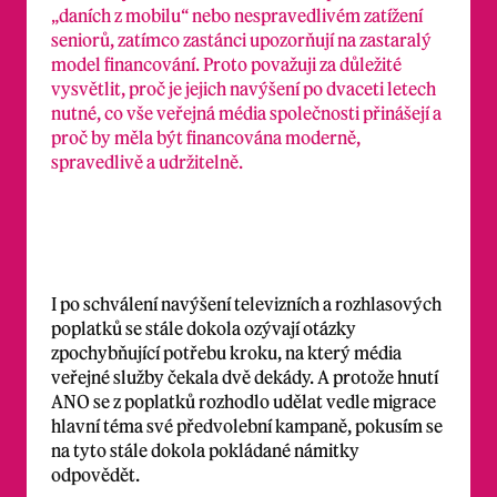
„daních z mobilu“ nebo nespravedlivém zatížení
seniorů, zatímco zastánci upozorňují na zastaralý
model financování. Proto považuji za důležité
vysvětlit, proč je jejich navýšení po dvaceti letech
nutné, co vše veřejná média společnosti přinášejí a
proč by měla být financována moderně,
spravedlivě a udržitelně.
I po schválení navýšení televizních a rozhlasových
poplatků se stále dokola ozývají otázky
zpochybňující potřebu kroku, na který média
veřejné služby čekala dvě dekády. A protože hnutí
ANO se z poplatků rozhodlo udělat vedle migrace
hlavní téma své předvolební kampaně, pokusím se
na tyto stále dokola pokládané námitky
odpovědět.