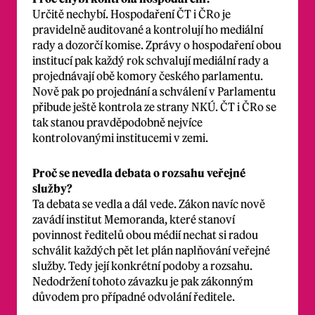
Určitě nechybí. Hospodaření ČT i ČRo je
pravidelně auditované a kontrolují ho mediální
rady a dozorčí komise. Zprávy o hospodaření obou
institucí pak každý rok schvalují mediální rady a
projednávají obě komory českého parlamentu.
Nově pak po projednání a schválení v Parlamentu
přibude ještě kontrola ze strany NKÚ. ČT i ČRo se
tak stanou pravděpodobně nejvíce
kontrolovanými institucemi v zemi.
Proč se nevedla debata o rozsahu veřejné
služby?
Ta debata se vedla a dál vede. Zákon navíc nově
zavádí institut Memoranda, které stanoví
povinnost ředitelů obou médií nechat si radou
schválit každých pět let plán naplňování veřejné
služby. Tedy její konkrétní podoby a rozsahu.
Nedodržení tohoto závazku je pak zákonným
důvodem pro případné odvolání ředitele.