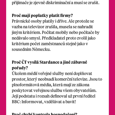
přijímače je zjevně diskriminační a musí se zrušit.
Proč mají poplatky platit firmy?
Právnické osoby platily i dříve. Ale protože se
vazba na televizor zrušila, musela se nahradit
jiným kritériem. Počítat mobily nebo počítače by
nedávalo smysl. Předkladatel proto zvolil jako
kritérium počet zaměstnanců stejně jako v
sousedním Německu.
Proč ČT vysílá Stardance a jiné zábavné
pořady?
Úkolem médií veřejné služby není doplňovat
prostor, který neobsadí komerční televize. Jsou to
plnoformátová média, která mají ze zákona
poskytovat veřejnou službu všem obyvatelům.
Její podstatu i rozsah definoval už první ředitel
BBC: Informovat, vzdělávat a bavit!
Proč chybí kontrola hospodaření?