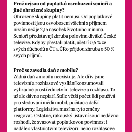
Proč nejsou od poplatků osvobozeni senioři a
jiné ohrožené skupiny?
Ohrožené skupiny platit nemusí. Od poplatkové
povinnosti jsou osvobozeni všichni s příjmem
nižším než je 2,15 násobek životního minima.
Senioři představují zhruba polovinu diváků České
televize. Kdyby přestali platit, ušetří 0,6 % ze
svých důchodů a ČT a ČRo přijdou zhruba o 50 %
svých příjmů.
Proč se zavedla daň z mobilu?
Žádná daň z mobilu neexistuje. Ale dřív jsme
televizní a rozhlasové vysílání konzumovali
výhradně prostřednictvím televize a rozhlasu. To
už ale dávno neplatí. Stále větší počet lidí používá
pro sledování médií mobil, počítač a další
platformy. Legislativa musí na tyto změny
reagovat. Ostatně, rakouský ústavní soud nedávno
rozhodl, že svazovat poplatkovou povinnost i
nadále s vlastnictvím televizoru nebo rozhlasové