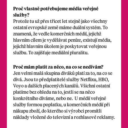
Proč vlastně potřebujeme média veřejné
služby?
Protože tu už přes třicet let stejně jako všechny
ostatní evropské země máme duální systém. To
znamená, že vedle komerčních médií, jejichž
hlavním cílem je vydělávat peníze, existují média,
jejichž hlavním úkolem je poskytovat veřejnou
službu. To zajišťuje mediální pluralitu.
Proč mám platit za něco, na co se nedívám?
Jen velmi malá skupina diváků platí za to, na co se
dívá. Jsou to předplatitelé služby Netflixu, HBO,
Voyo a dalších placených kanálů. Všichni ostatní
platíme bez ohledu na to, jestli se na něco
konkrétního díváme, nebo ne. U médií veřejné
služby formou poplatku, u komerčních médií při
nákupu zboží, do kterého si výrobci promítli
náklady vložené do televizní a rozhlasové reklamy.