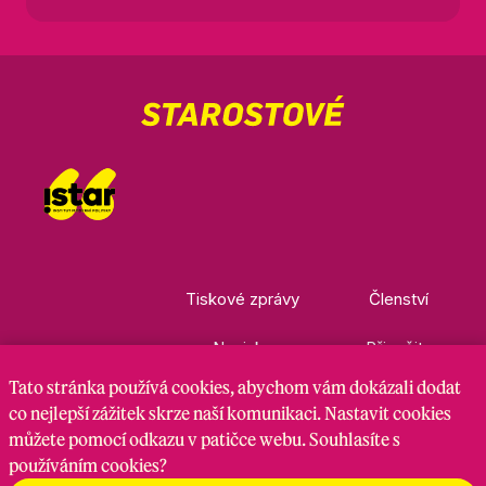
Tiskové zprávy
Členství
Novinky
Přispějte
Tato stránka
používá cookies
, abychom vám dokázali dodat
Kontakty
Ke stažení
co nejlepší zážitek skrze naší komunikaci. Nastavit cookies
můžete pomocí odkazu v patičce webu. Souhlasíte s
používáním cookies?
Nastavení cookies
GDPR
RSS kanál